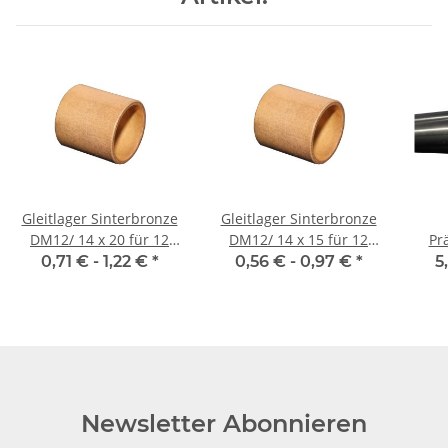
Gleitlager Sinterbronze
Gleitlager Sinterbronze
DM12/ 14 x 20 für 12
DM12/ 14 x 15 für 12
Prä
mm Welle
mm Welle
mm,
0,71 € -
1,22 €
*
0,56 € -
0,97 €
*
5
Newsletter Abonnieren