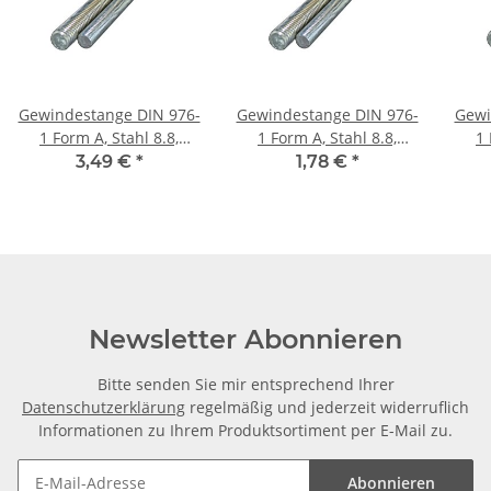
Gewindestange DIN 976-
Gewindestange DIN 976-
Gewi
1 Form A, Stahl 8.8,
1 Form A, Stahl 8.8,
1 
verzinkt, M6 × 1000 mm
verzinkt, M4 × 1000 mm
verz
3,49 €
*
1,78 €
*
Newsletter Abonnieren
Bitte senden Sie mir entsprechend Ihrer
Datenschutzerklärung
regelmäßig und jederzeit widerruflich
Informationen zu Ihrem Produktsortiment per E-Mail zu.
Abonnieren