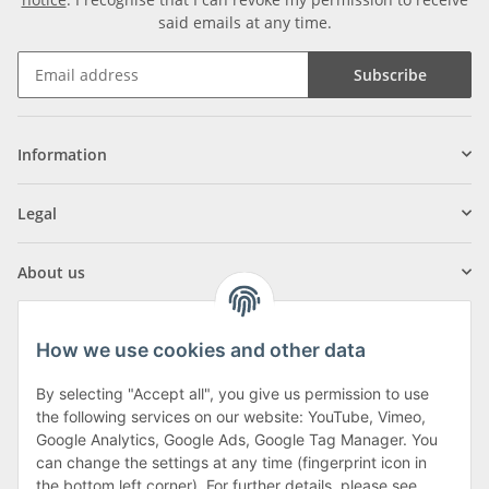
said emails at any time.
Subscribe
Information
Legal
About us
How we use cookies and other data
By selecting "Accept all", you give us permission to use
Klagenfurter Street 29
the following services on our website: YouTube, Vimeo,
9556 Liebenfels
Google Analytics, Google Ads, Google Tag Manager. You
can change the settings at any time (fingerprint icon in
Monday to Thursday: 8am to 4:30pm
the bottom left corner). For further details, please see