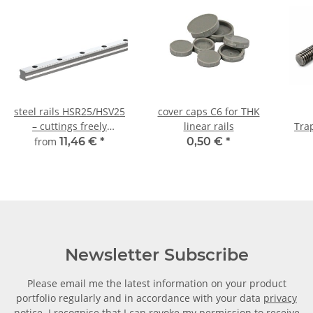
steel rails HSR25/HSV25
cover caps C6 for THK
– cuttings freely
linear rails
Tra
selectable
from
11,46 €
*
0,50 €
*
m
Newsletter Subscribe
Please email me the latest information on your product
portfolio regularly and in accordance with your data
privacy
notice
. I recognise that I can revoke my permission to receive