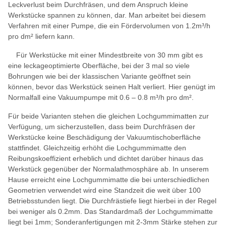
Leckverlust beim Durchfräsen, und dem Anspruch kleine
Werkstücke spannen zu können, dar. Man arbeitet bei diesem
Verfahren mit einer Pumpe, die ein Fördervolumen von 1.2m³/h
pro dm² liefern kann.
Für Werkstücke mit einer Mindestbreite von 30 mm gibt es
eine leckageoptimierte Oberfläche, bei der 3 mal so viele
Bohrungen wie bei der klassischen Variante geöffnet sein
können, bevor das Werkstück seinen Halt verliert. Hier genügt im
Normalfall eine Vakuumpumpe mit 0.6 – 0.8 m³/h pro dm².
Für beide Varianten stehen die gleichen Lochgummimatten zur
Verfügung, um sicherzustellen, dass beim Durchfräsen der
Werkstücke keine Beschädigung der Vakuumtischoberfläche
stattfindet. Gleichzeitig erhöht die Lochgummimatte den
Reibungskoeffizient erheblich und dichtet darüber hinaus das
Werkstück gegenüber der Normalathmosphäre ab. In unserem
Hause erreicht eine Lochgummimatte die bei unterschiedlichen
Geometrien verwendet wird eine Standzeit die weit über 100
Betriebsstunden liegt. Die Durchfrästiefe liegt hierbei in der Regel
bei weniger als 0.2mm. Das Standardmaß der Lochgummimatte
liegt bei 1mm; Sonderanfertigungen mit 2-3mm Stärke stehen zur