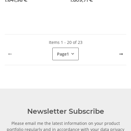
1.641,98 €
*
1.809,71 €
*
Items 1 - 20 of 23
Page
1
Newsletter Subscribe
Please email me the latest information on your product
portfolio regularly and in accordance with your data
privacy