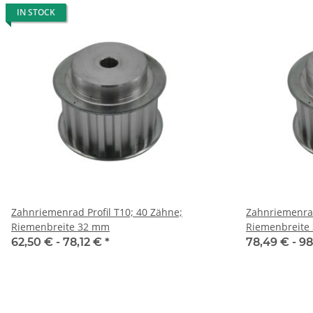
IN STOCK
Zahnriemenrad Profil T10; 40 Zähne;
Zahnriemenrad
Riemenbreite 32 mm
Riemenbreite
62,50 € -
78,12 €
*
78,49 € -
98