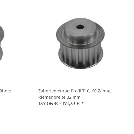
Zähne;
Zahnriemenrad Profil T10; 60 Zähne;
Riemenbreite 32 mm
137,06 € -
171,33 €
*