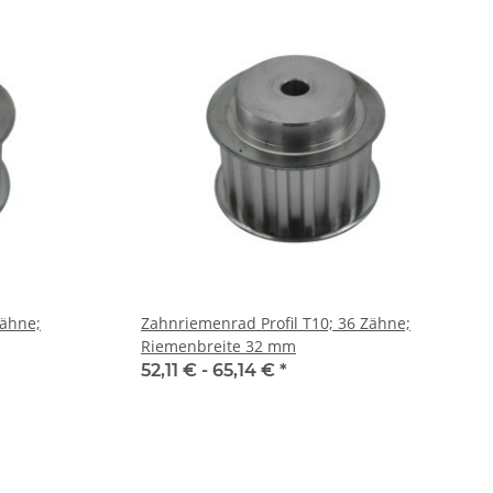
Zähne;
Zahnriemenrad Profil T10; 36 Zähne;
Riemenbreite 32 mm
52,11 € -
65,14 €
*