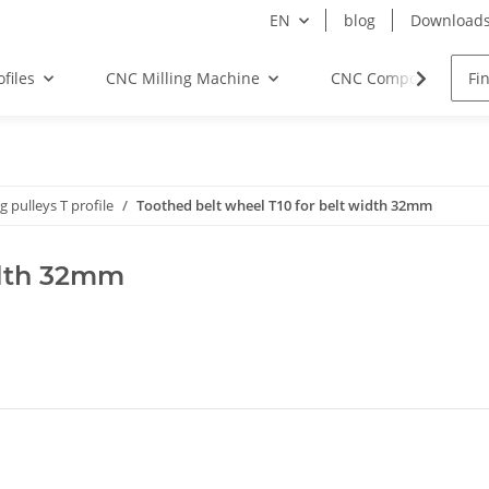
EN
blog
Download
files
CNC Milling Machine
CNC Components
g pulleys T profile
Toothed belt wheel T10 for belt width 32mm
idth 32mm