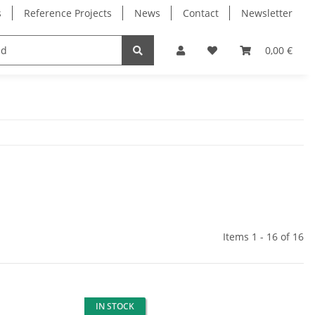
s
Reference Projects
News
Contact
Newsletter
Electronics
Milling Spindles
Bearings
0,00 €
Items 1 - 16 of 16
IN STOCK