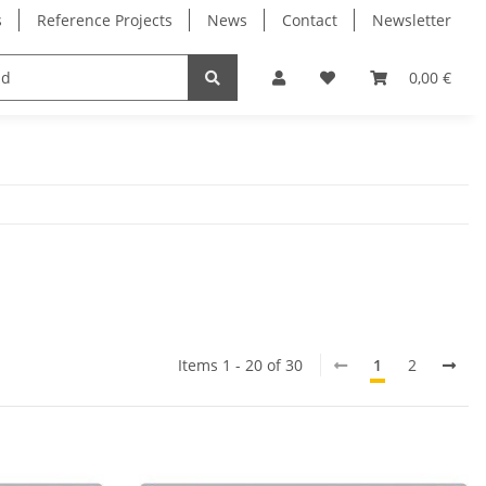
s
Reference Projects
News
Contact
Newsletter
Electronics
Milling Spindles
Bearings
0,00 €
Items 1 - 20 of 30
1
2