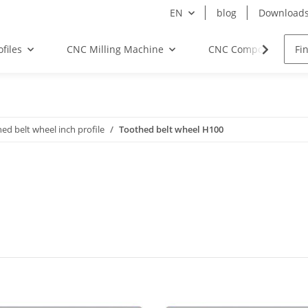
EN
blog
Download
files
CNC Milling Machine
CNC Components
ed belt wheel inch profile
Toothed belt wheel H100