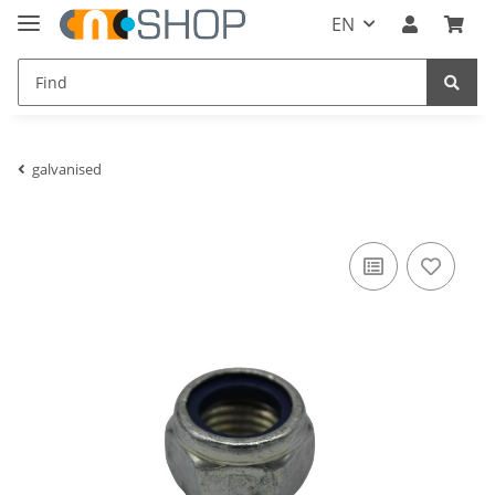
EN
galvanised