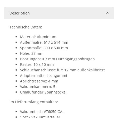
oading...
Description
Technische Daten:
Material: Aluminium
Außenmaße: 617 x 514 mm
Spannmaße: 600 x 500 mm
Höhe: 27 mm
Bohrungen: 0.3 mm Durchgangsbohrugen
Raster: 10 x 10 mm
Schlauchanschlüsse für: 12 mm außenkalibriert
Adaptermatte: Lochgummi
Abrichtreserve: 4 mm
Vakuumkammern: 5
Umalufender Spannsockel
Im Lieferumfang enthalten:
Vakuumtisch VT6050 GAL
1 Stck Vakuumverteiler