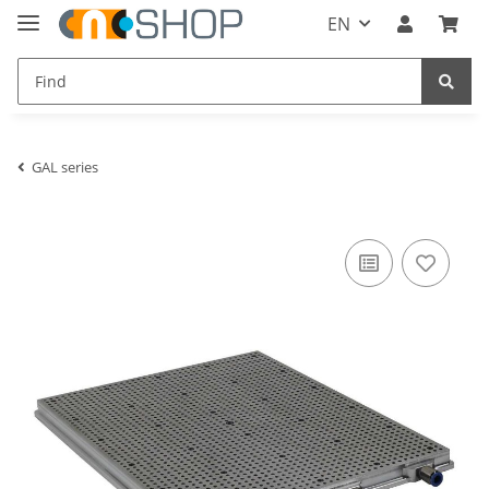
EN
GAL series