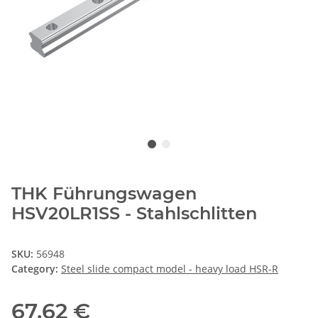
THK Führungswagen
HSV20LR1SS - Stahlschlitten
SKU:
56948
Category:
Steel slide compact model - heavy load HSR-R
67,62 €