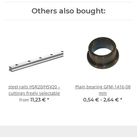
Others also bought:
steel rails HSR20/HSV20 –
Plain bearing GFM-1416-08
cuttings freely selectable
mm
from
11,23 €
*
0,54 € -
2,64 €
*