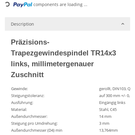
components are loading ...
Description
Präzisions-
Trapezgewindespindel TR14x3
links, millimetergenauer
Zuschnitt
Gewinde:
gerollt, DIN103, Qua
Steigungstoleranz:
auf 300 mm +/- 0,1
Ausführung:
Eingängig links
Material:
Stahl, C45
Außendurchmesser:
14 mm
Steigung pro Umdrehung:
3 mm
Außendurchmesser (D4) min
13,764mm