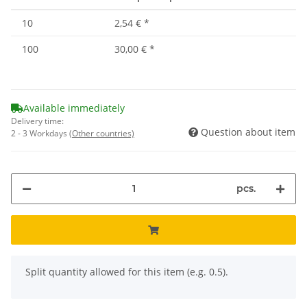
10
2,54 €
*
100
30,00 €
*
Available immediately
Delivery time:
Question about item
2 - 3 Workdays
(Other countries)
pcs.
x
Split quantity allowed for this item (e.g. 0.5).
Loading...