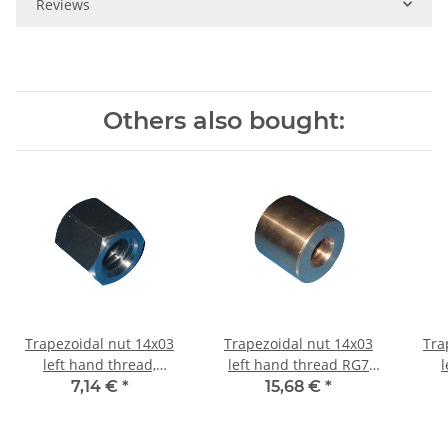
Reviews
Others also bought:
Trapezoidal nut 14x03
Trapezoidal nut 14x03
Tra
left hand thread,
left hand thread RG7
l
machining steel,
straight, red bronze
machi
7,14 €
*
15,68 €
*
hexagonal