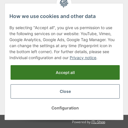
How we use cookies and other data
By selecting "Accept all", you give us permission to use
Klagenfurter Street 29
the following services on our website: YouTube, Vimeo,
9556 Liebenfels
Google Analytics, Google Ads, Google Tag Manager. You
can change the settings at any time (fingerprint icon in
Monday to Thursday: 8am to 4:30pm
the bottom left corner). For further details, please see
Friday: 8 to 12 o'clock
Individual configuration and our
Privacy notice
.
Phone:
0043 (0) 4262 50900
Accept all
E-Mail:
office@cncshop.at
Close
* All prices incl. VAT, plus
shipping fees
, plus
Minimum quantity surcharge
Configuration
Powered by
JTL-Shop