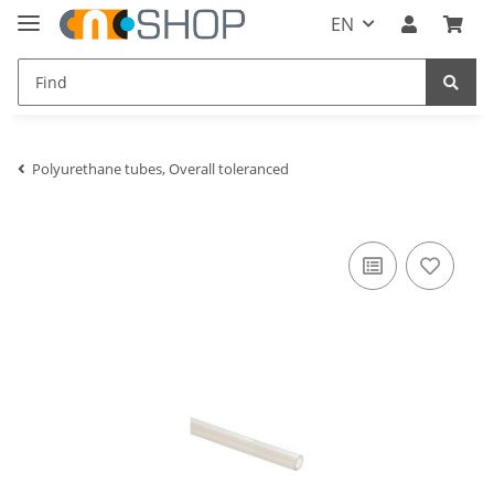
EN
Polyurethane tubes, Overall toleranced