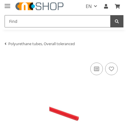
EN
Polyurethane tubes, Overall toleranced